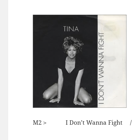
M2＞ I Don’t Wanna Figh