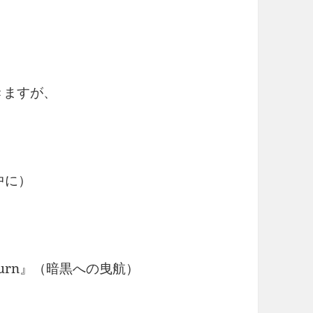
きますが、
の中に）
Return』（暗黒への曳航）