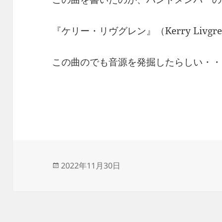
『ケリー・リヴグレン』（Kerry Livg
この曲のでも音源を発掘したらしい・・
投
2022年11月30日
稿
日: