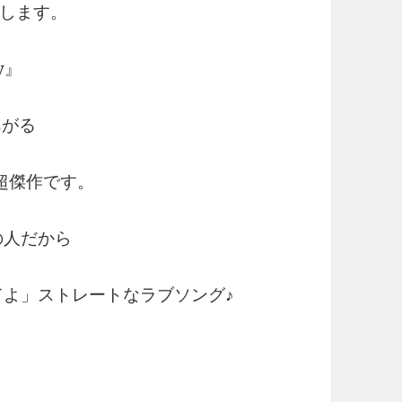
します。
y』
あがる
Bの超傑作です。
の人だから
てよ」ストレートなラブソング♪