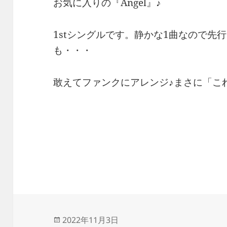
お気に入りの『Angel』♪
1stシングルです。静かな1曲なので先
も・・・
敢えてファンクにアレンジ♪まさに「こ
投
2022年11月3日