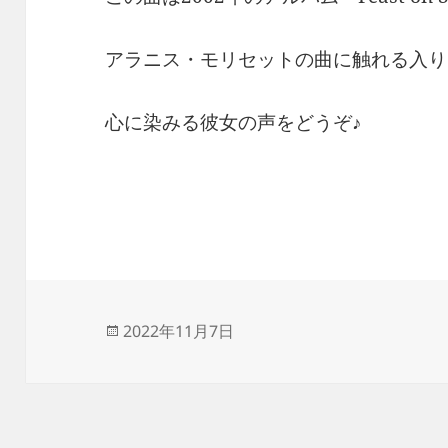
アラニス・モリセットの曲に触れる入り
心に染みる彼女の声をどうぞ♪
投
2022年11月7日
稿
日: