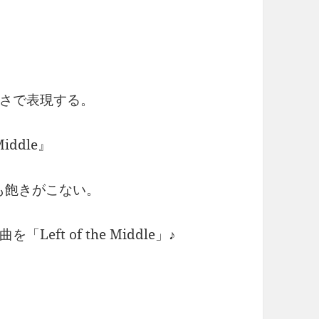
さで表現する。
iddle』
も飽きがこない。
ft of the Middle」♪