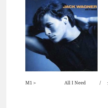
M1＞ All I Need / 