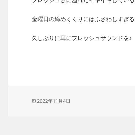
金曜日の締めくくりにはふさわしすぎる
久しぶりに耳にフレッシュサウンドを♪
投
2022年11月4日
稿
日: