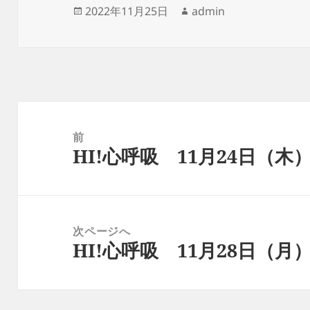
投
作
2022年11月25日
admin
稿
成
日:
者
投
稿
前
HI!心呼吸 11月24日（木
ナ
前
ビ
の
ゲ
投
ー
稿:
次ページへ
シ
HI!心呼吸 11月28日（月
次
ョ
の
ン
投