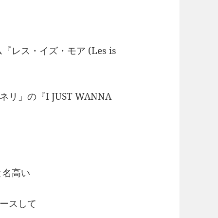
レス・イズ・モア (Les is
」の『I JUST WANNA
と名高い
ースして