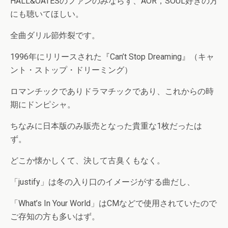
HALL&OATESのファンのみならず、AOR，SOUL好きの方
にも聴いてほしい。
全曲ダリル節炸裂です。
1996年にリリースされた『Can’t Stop Dreaming』（キャ
ント・ストップ・ドリーミング）
ロマンチックでありドラマチックであり、これからの時
期にドンピシャ。
ちなみに日本版のみ販売となった貴重な1枚だったは
ず。
どこか懐かしくて、決して古臭くもなく。
「justify」は冬の入り口のイメージがする曲だし、
「What’s In Your World」はCMなどで使用されていたので
ご存知の方も多いはず。