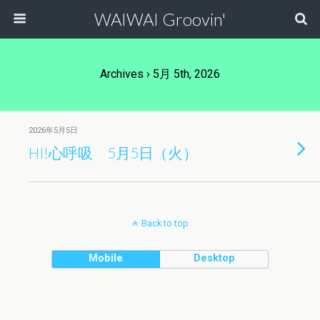
WAIWAI Groovin'
Archives › 5月 5th, 2026
2026年5月5日
HI!心呼吸 5月5日（火）
Back to top
Mobile
Desktop