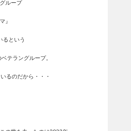
グループ
マ』
いるという
のベテラングループ。
ているのだから・・・