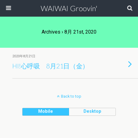
WAIWAI Groovin'
Archives › 8月 21st, 2020
2020年8月21日
HI!心呼吸 8月21日（金）
Back to top
Mobile
Desktop