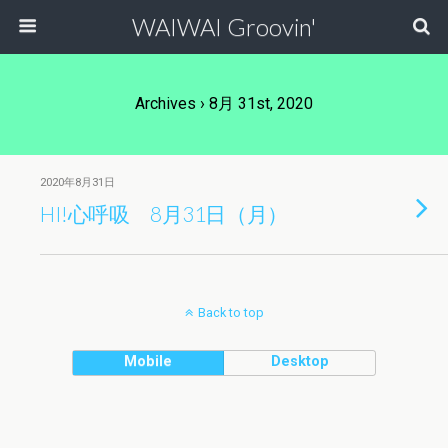
WAIWAI Groovin'
Archives › 8月 31st, 2020
2020年8月31日
HI!心呼吸 8月31日（月）
Back to top
Mobile
Desktop