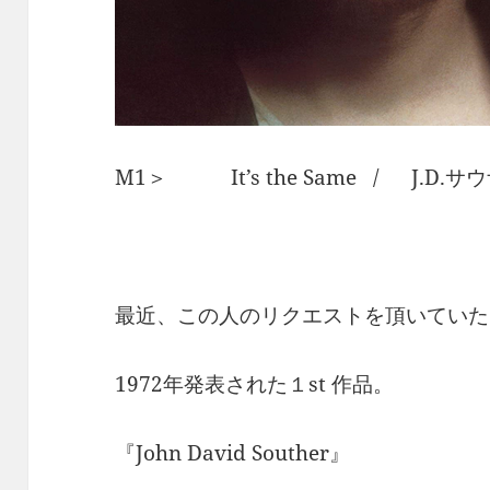
M1＞ It’s the Same / J.D.サ
最近、この人のリクエストを頂いていた
1972年発表された１st 作品。
『John David Souther』