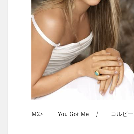
M2> You Got Me / コルビ