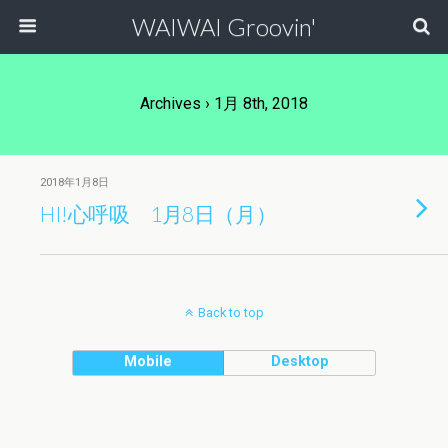
WAIWAI Groovin'
Archives › 1月 8th, 2018
2018年1月8日
HI!心呼吸 1月8日（月）
Back to top
Mobile
Desktop