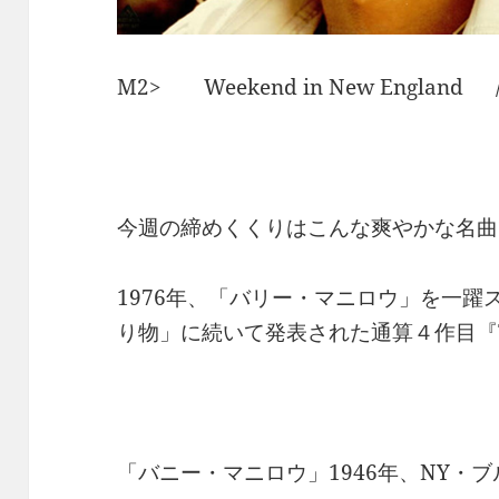
M2> Weekend in New Engl
今週の締めくくりはこんな爽やかな名曲
1976年、「バリー・マニロウ」を一
り物」に続いて発表された通算４作目『This O
「バニー・マニロウ」1946年、NY・