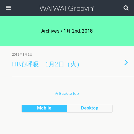
WAIWAI Groovin'
Archives › 1月 2nd, 2018
2018年1月2日
HI!心呼吸 1月2日（火）
Back to top
Mobile
Desktop