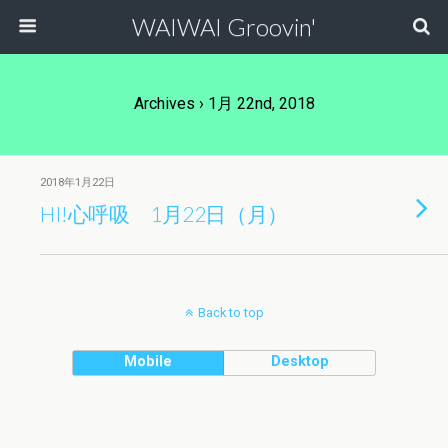
WAIWAI Groovin'
Archives › 1月 22nd, 2018
2018年1月22日
HI!心呼吸 1月22日（月）
Back to top
Mobile
Desktop