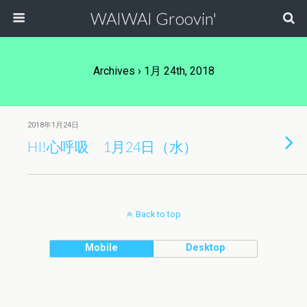
WAIWAI Groovin'
Archives › 1月 24th, 2018
2018年1月24日
HI!心呼吸 1月24日（水）
Back to top
Mobile
Desktop