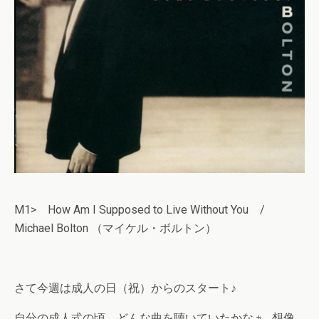
M1> How Am I Supposed to Live Without You /
Michael Bolton （マイケル・ボルトン）
さて今週は成人の日（祝）からのスタート♪
自分の成人式の頃、どんな曲を聴いていたかなぁ…想像