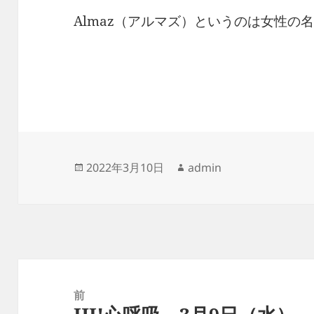
Almaz（アルマズ）というのは女性の
投
作
2022年3月10日
admin
稿
成
日:
者
投
稿
前
ナ
前