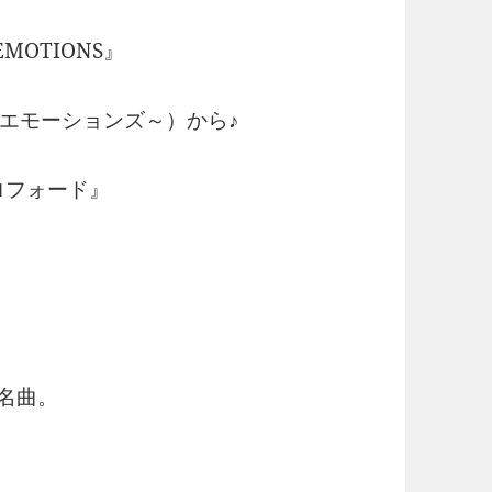
MOTIONS』
エモーションズ～）から♪
クロフォード』
名曲。