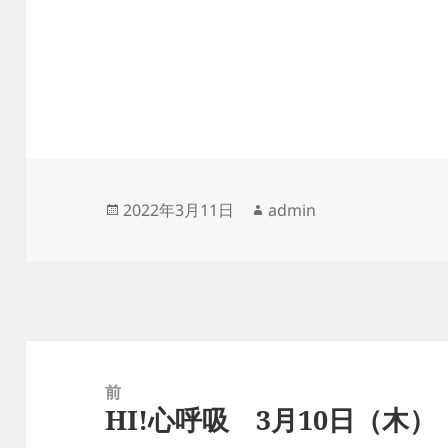
投
作
2022年3月11日
admin
稿
成
日:
者
投
稿
前
HI!心呼吸 3月10日（木）
ナ
前
ビ