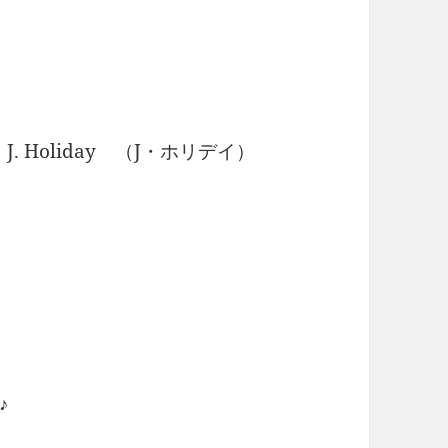
 J. Holiday （J・ホリデイ）
♪