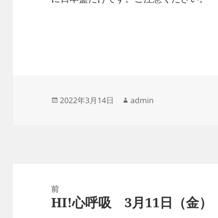
投
作
2022年3月14日
admin
稿
成
日:
者
投
稿
前
HI!心呼吸 3月11日（金）
ナ
前
ビ
の