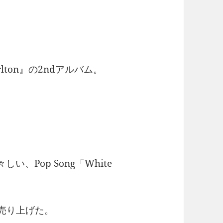
rlton』の2ndアルバム。
い、Pop Song「White
上売り上げた。