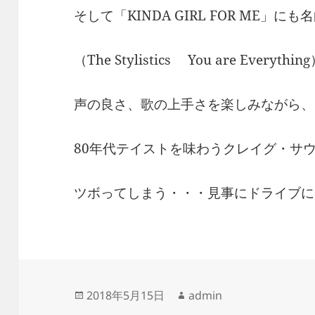
そして「KINDA GIRL FOR ME」
（The Stylistics You are Eve
声の良さ、歌の上手さを楽しみながら、
80年代テイストを味わうクレイグ・サ
ツボってしまう・・・見事にドライブに
投
作
2018年5月15日
admin
稿
成