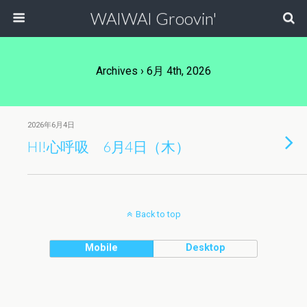
WAIWAI Groovin'
Archives › 6月 4th, 2026
2026年6月4日
HI!心呼吸 6月4日（木）
Back to top
Mobile
Desktop