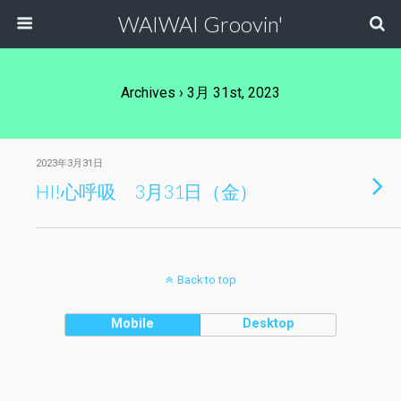
WAIWAI Groovin'
Archives › 3月 31st, 2023
2023年3月31日
HI!心呼吸 3月31日（金）
Back to top
Mobile
Desktop