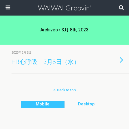
WAIWAI Groovin'
Archives › 3月 8th, 2023
2023年3月8日
HI!心呼吸 3月8日（水）
Back to top
Mobile
Desktop