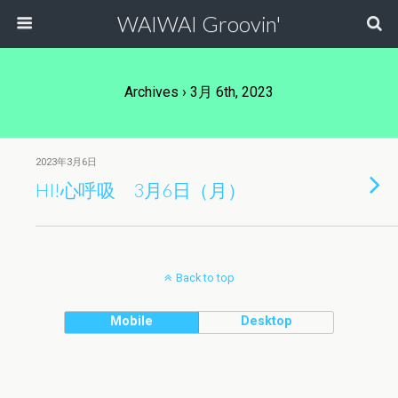
WAIWAI Groovin'
Archives › 3月 6th, 2023
2023年3月6日
HI!心呼吸 3月6日（月）
Back to top
Mobile
Desktop