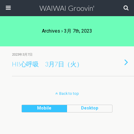
WAIWAI Groovin'
Archives › 3月 7th, 2023
2023年3月7日
HI!心呼吸 3月7日（火）
Back to top
Mobile
Desktop