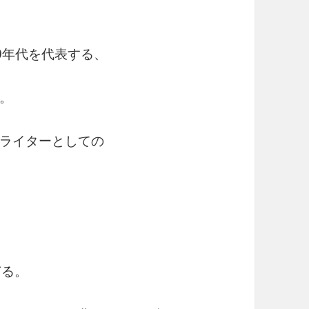
70年代を代表する、
。
ライターとしての
、
ぎる。