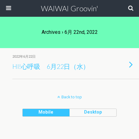
WAIWAI Groovin'
Archives › 6月 22nd, 2022
2022年6月22日
HI!心呼吸 6月22日（水）
Back to top
Mobile
Desktop