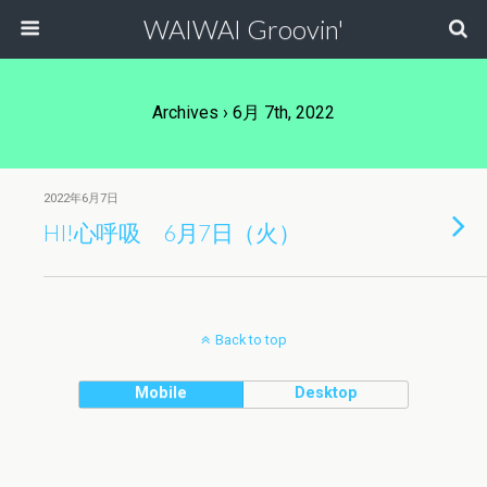
WAIWAI Groovin'
Archives › 6月 7th, 2022
2022年6月7日
HI!心呼吸 6月7日（火）
Back to top
Mobile
Desktop