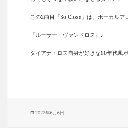
この2曲目『So Close』は、ボーカル
『ルーサー・ヴァンドロス』♪
ダイアナ・ロス自身が好きな60年代風
投
2022年6月6日
稿
日: