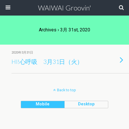
WAIWAI Groovin'
Archives › 3月 31st, 2020
2020年3月31日
HI!心呼吸 3月31日（火）
Back to top
Mobile
Desktop