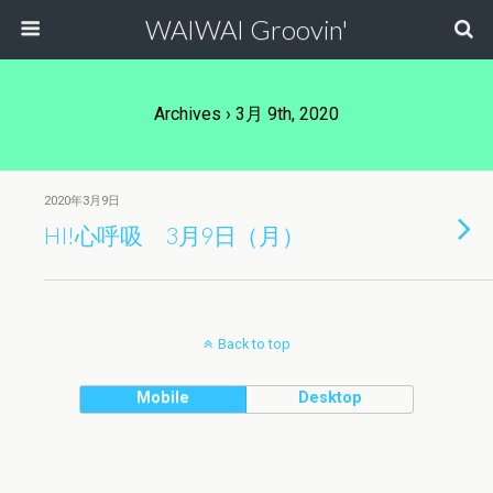
WAIWAI Groovin'
Archives › 3月 9th, 2020
2020年3月9日
HI!心呼吸 3月9日（月）
Back to top
Mobile
Desktop