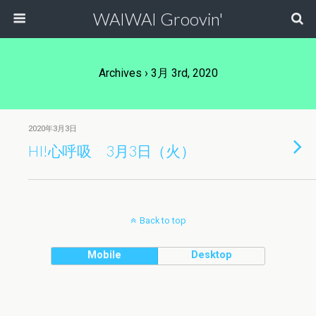
WAIWAI Groovin'
Archives › 3月 3rd, 2020
2020年3月3日
HI!心呼吸 3月3日（火）
Back to top
Mobile
Desktop