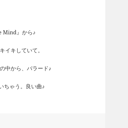
The Mind』から♪
キイキしていて。
の中から、バラード♪
art♪泣いちゃう。良い曲♪