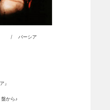
ch） / バーシア
ア』
ト盤から♪