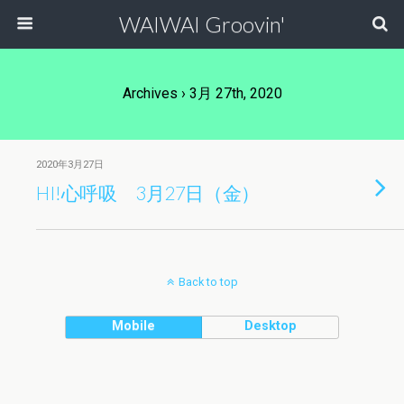
WAIWAI Groovin'
Archives › 3月 27th, 2020
2020年3月27日
HI!心呼吸 3月27日（金）
Back to top
Mobile
Desktop