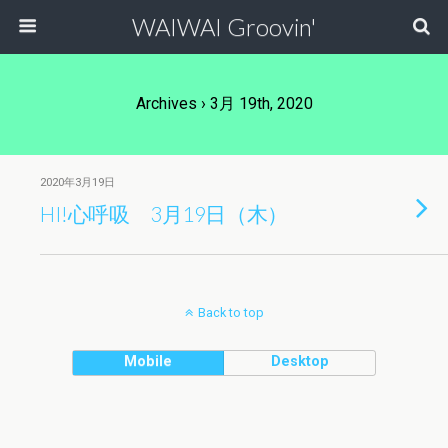
WAIWAI Groovin'
Archives › 3月 19th, 2020
2020年3月19日
HI!心呼吸 3月19日（木）
Back to top
Mobile
Desktop