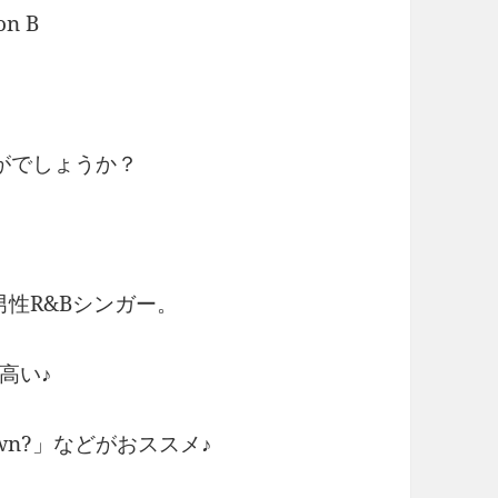
n B
がでしょうか？
男性R&Bシンガー。
高い♪
l Down?」などがおススメ♪