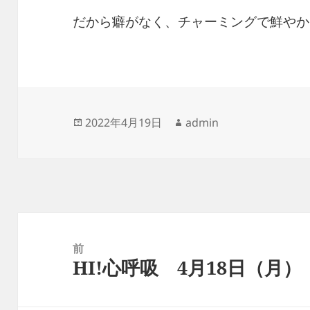
だから癖がなく、チャーミングで鮮やか
投
作
2022年4月19日
admin
稿
成
日:
者
投
稿
前
HI!心呼吸 4月18日（月）
ナ
前
ビ
の
ゲ
投