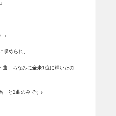
」
r）」
』に収められ、
ト曲。ちなみに全米1位に輝いたの
のない馬」と2曲のみです♪