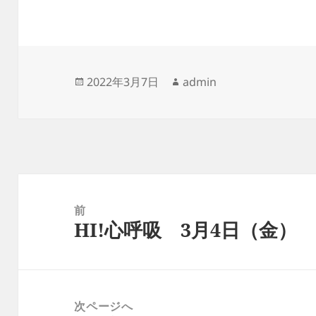
投
作
2022年3月7日
admin
稿
成
日:
者
投
稿
前
HI!心呼吸 3月4日（金）
ナ
前
ビ
の
ゲ
投
ー
稿:
次ページへ
シ