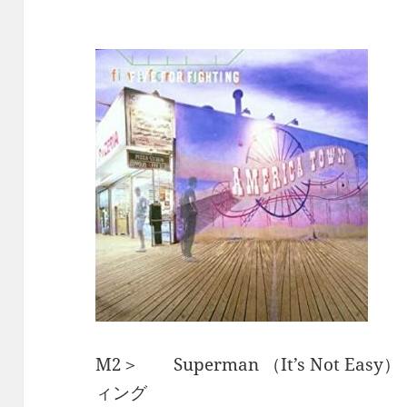
M2＞ Superman （It’s Not E
ィング