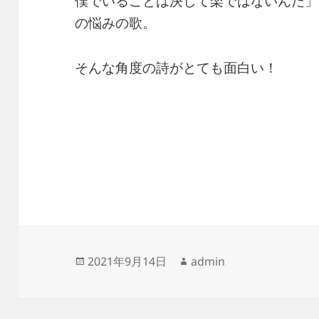
僕でいることは決して楽ではないんだ」
の悩みの歌。
そんな角度の詩がとても面白い！
投
作
2021年9月14日
admin
稿
成
日:
者