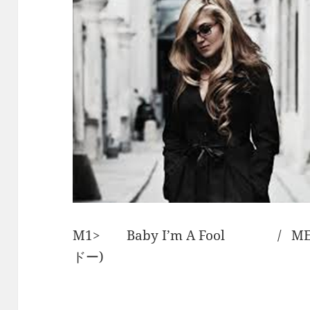
M1> Baby I’m A Fool / ME
ドー)