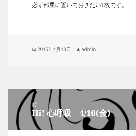
必ず部屋に置いておきたい1枚です。
投
作
2015年4月13日
admin
稿
成
日:
者
投
稿
前
Hi! 心呼吸 4/10(金)
ナ
前
ビ
の
ゲ
投