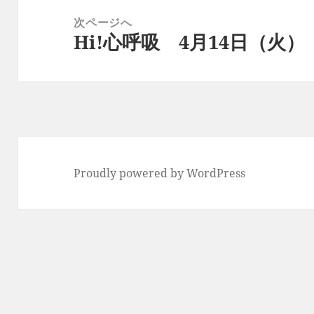
ー
稿:
次ページへ
シ
Hi!心呼吸 4月14日（火）
次
ョ
の
ン
投
稿:
Proudly powered by WordPress