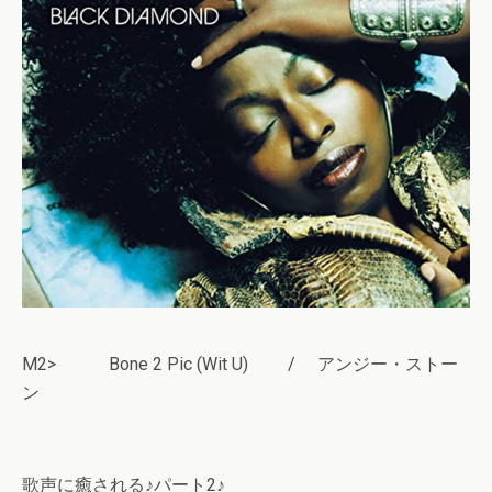
M2> Bone 2 Pic (Wit U) / アンジー・ストー
ン
歌声に癒される♪パート2♪