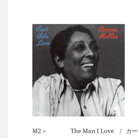
M2＞ The Man I Love / 