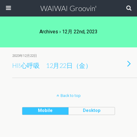
WAIWAI Groovin'
Archives › 12月 22nd, 2023
2023年12月22日
HI!心呼吸 12月22日（金）
Back to top
Mobile
Desktop