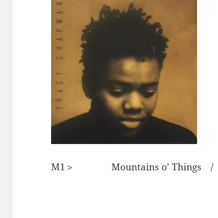
M1＞ Mountains o’ Thing