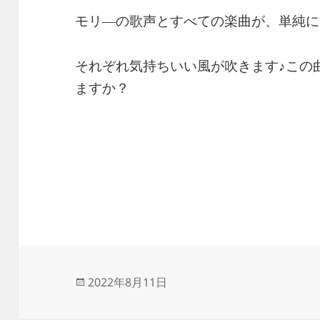
モリ―の歌声とすべての楽曲が、単純に
それぞれ気持ちいい風が吹きます♪この
ますか？
投
2022年8月11日
稿
日: