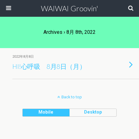
WAIWAI Groovin'
Archives › 8月 8th, 2022
2022年8月8日
HI!心呼吸 8月8日（月）
Back to top
Mobile
Desktop