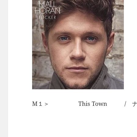
M１＞ This Town / ナ