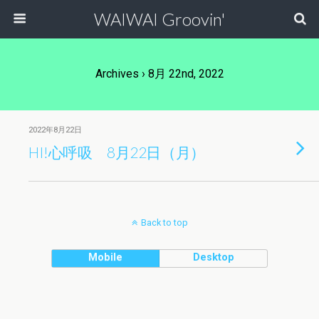
WAIWAI Groovin'
Archives › 8月 22nd, 2022
2022年8月22日
HI!心呼吸 8月22日（月）
Back to top
Mobile
Desktop